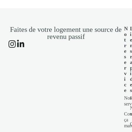
Faites de votre logement une source de
N
o
i
revenu passif
t
r
e
s
e
r
v
i
i
c
e
Nos
serv
Com
v
ça
mar